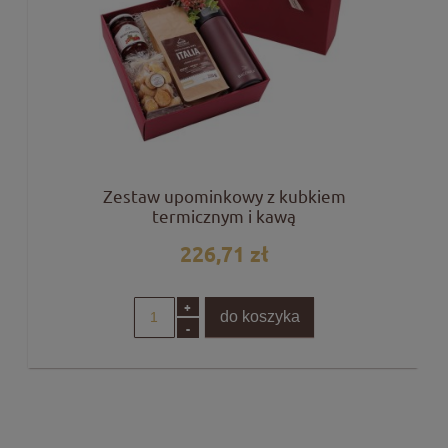
Zestaw upominkowy z kubkiem
termicznym i kawą
226,71 zł
+
do koszyka
-