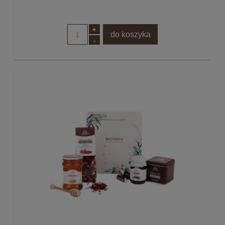
+
do koszyka
-