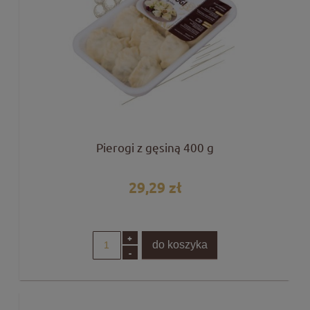
Pierogi z gęsiną 400 g
29,29 zł
+
do koszyka
-