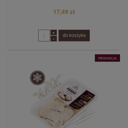
17,49 zł
+
do koszyka
-
PROMOCJA