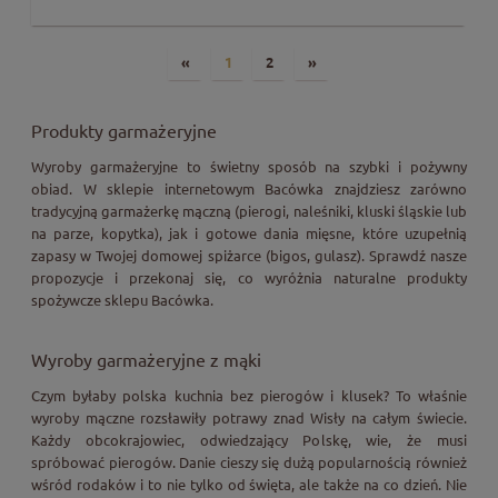
«
1
2
»
Produkty garmażeryjne
Wyroby garmażeryjne to świetny sposób na szybki i pożywny
obiad. W sklepie internetowym Bacówka znajdziesz zarówno
tradycyjną garmażerkę mączną (pierogi, naleśniki,
kluski śląskie
lub
na parze,
kopytka
), jak i gotowe dania mięsne, które uzupełnią
zapasy w Twojej domowej spiżarce (
bigos
, gulasz). Sprawdź nasze
propozycje i przekonaj się, co wyróżnia naturalne produkty
spożywcze sklepu Bacówka.
Wyroby garmażeryjne z mąki
Czym byłaby polska kuchnia bez pierogów i klusek? To właśnie
wyroby mączne rozsławiły potrawy znad Wisły na całym świecie.
Każdy obcokrajowiec, odwiedzający Polskę, wie, że musi
spróbować pierogów. Danie cieszy się dużą popularnością również
wśród rodaków i to nie tylko od święta, ale także na co dzień. Nie