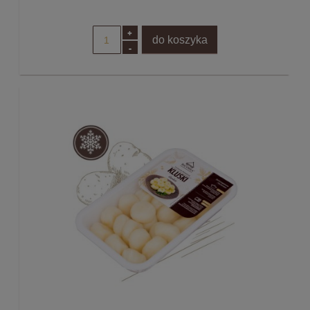
+
do koszyka
-