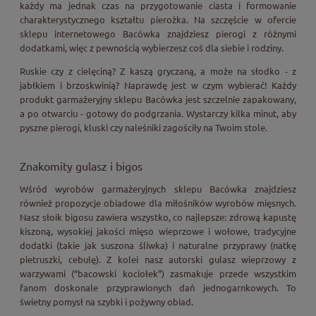
każdy ma jednak czas na przygotowanie ciasta i formowanie
charakterystycznego kształtu pierożka. Na szczęście w ofercie
sklepu internetowego Bacówka znajdziesz pierogi z różnymi
dodatkami, więc z pewnością wybierzesz coś dla siebie i rodziny.
Ruskie czy z cielęciną? Z kaszą gryczaną, a może na słodko - z
jabłkiem i brzoskwinią? Naprawdę jest w czym wybierać! Każdy
produkt garmażeryjny sklepu Bacówka jest szczelnie zapakowany,
a po otwarciu - gotowy do podgrzania. Wystarczy kilka minut, aby
pyszne pierogi, kluski czy naleśniki zagościły na Twoim stole.
Znakomity gulasz i bigos
Wśród wyrobów garmażeryjnych sklepu Bacówka znajdziesz
również propozycje obiadowe dla miłośników wyrobów mięsnych.
Nasz słoik bigosu zawiera wszystko, co najlepsze: zdrową kapustę
kiszoną, wysokiej jakości mięso wieprzowe i wołowe, tradycyjne
dodatki (takie jak suszona śliwka) i naturalne przyprawy (natkę
pietruszki, cebulę). Z kolei nasz autorski gulasz wieprzowy z
warzywami (“bacowski kociołek”) zasmakuje przede wszystkim
fanom doskonale przyprawionych dań jednogarnkowych. To
świetny pomysł na szybki i pożywny obiad.