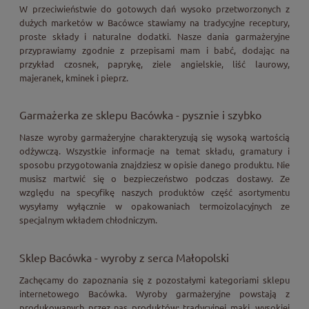
W przeciwieństwie do gotowych dań wysoko przetworzonych z
dużych marketów w Bacówce stawiamy na tradycyjne receptury,
proste składy i naturalne dodatki. Nasze dania garmażeryjne
przyprawiamy zgodnie z przepisami mam i babć, dodając na
przykład czosnek, paprykę, ziele angielskie, liść laurowy,
majeranek, kminek i pieprz.
Garmażerka ze sklepu Bacówka - pysznie i szybko
Nasze wyroby garmażeryjne charakteryzują się wysoką wartością
odżywczą. Wszystkie informacje na temat składu, gramatury i
sposobu przygotowania znajdziesz w opisie danego produktu. Nie
musisz martwić się o bezpieczeństwo podczas dostawy. Ze
względu na specyfikę naszych produktów część asortymentu
wysyłamy wyłącznie w opakowaniach termoizolacyjnych ze
specjalnym wkładem chłodniczym.
Sklep Bacówka - wyroby z serca Małopolski
Zachęcamy do zapoznania się z pozostałymi kategoriami sklepu
internetowego Bacówka. Wyroby garmażeryjne powstają z
produkowanych przez nas produktów: tradycyjnej mąki, wysokiej