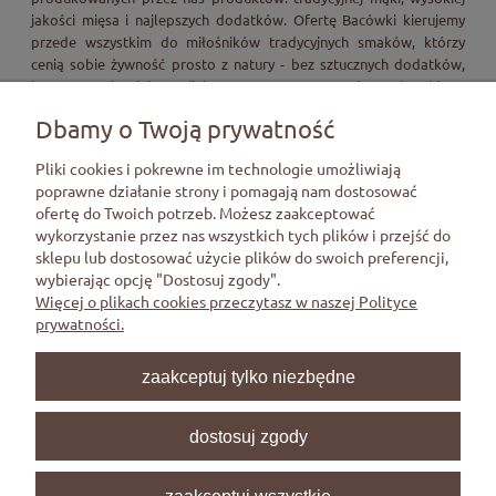
jakości mięsa i najlepszych dodatków. Ofertę Bacówki kierujemy
przede wszystkim do miłośników tradycyjnych smaków, którzy
cenią sobie żywność prosto z natury - bez sztucznych dodatków,
konserwantów i barwników. Zapraszamy na zakupy do sklepu
internetowego Bacówka i naszych punktów stacjonarnych
Dbamy o Twoją prywatność
zlokalizowanych w południowej i centralnej Polsce.
Pliki cookies i pokrewne im technologie umożliwiają
poprawne działanie strony i pomagają nam dostosować
ofertę do Twoich potrzeb. Możesz zaakceptować
Pomoc
wykorzystanie przez nas wszystkich tych plików i przejść do
sklepu lub dostosować użycie plików do swoich preferencji,
wybierając opcję "Dostosuj zgody".
Moje konto
Więcej o plikach cookies przeczytasz w naszej Polityce
prywatności.
Płatności i dostawa
zaakceptuj tylko niezbędne
Informacje
dostosuj zgody
O nas
zaakceptuj wszystkie