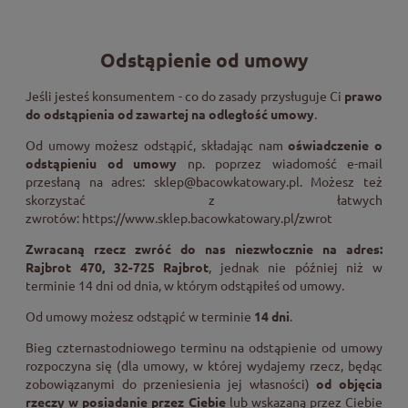
Odstąpienie od umowy
Jeśli jesteś konsumentem - co do zasady przysługuje Ci
prawo
do odstąpienia od zawartej na odległość umowy
.
Od umowy możesz odstąpić, składając nam
oświadczenie o
odstąpieniu od umowy
np. poprzez wiadomość e-mail
przesłaną na adres:
sklep@bacowkatowary.pl
. Możesz też
skorzystać z łatwych
zwrotów:
https://www.sklep.bacowkatowary.pl/zwrot
Zwracaną rzecz zwróć do nas niezwłocznie na adres:
Rajbrot 470, 32-725 Rajbrot
, jednak nie później niż w
terminie 14 dni od dnia, w którym odstąpiłeś od umowy.
Od umowy możesz odstąpić w terminie
14 dni
.
Bieg czternastodniowego terminu na odstąpienie od umowy
rozpoczyna się (dla umowy, w której wydajemy rzecz, będąc
zobowiązanymi do przeniesienia jej własności)
od objęcia
rzeczy w posiadanie przez Ciebie
lub wskazaną przez Ciebie