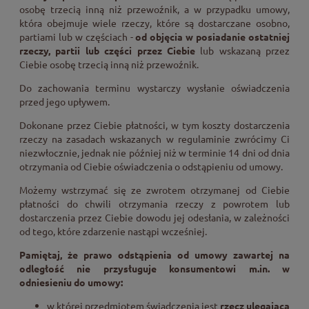
osobę trzecią inną niż przewoźnik, a w przypadku umowy,
która obejmuje wiele rzeczy, które są dostarczane osobno,
partiami lub w częściach -
od objęcia w posiadanie ostatniej
rzeczy, partii lub części przez Ciebie
lub wskazaną przez
Ciebie osobę trzecią inną niż przewoźnik.
Do zachowania terminu wystarczy wysłanie oświadczenia
przed jego upływem.
Dokonane przez Ciebie płatności, w tym koszty dostarczenia
rzeczy na zasadach wskazanych w regulaminie zwrócimy Ci
niezwłocznie, jednak nie później niż w terminie 14 dni od dnia
otrzymania od Ciebie oświadczenia o odstąpieniu od umowy.
Możemy wstrzymać się ze zwrotem otrzymanej od Ciebie
płatności do chwili otrzymania rzeczy z powrotem lub
dostarczenia przez Ciebie dowodu jej odesłania, w zależności
od tego, które zdarzenie nastąpi wcześniej.
Pamiętaj, że prawo odstąpienia od umowy zawartej na
odległość nie przysługuje konsumentowi m.in. w
odniesieniu do umowy:
w której przedmiotem świadczenia jest
rzecz ulegająca