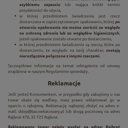
szybkiemu zepsuciu
lub mająca krótki termin
przydatności do użycia,
w której przedmiotem świadczenia jest rzecz
dostarczana w zapieczętowanym opakowaniu, której
po
otwarciu opakowania nie można zwrócić ze względu
na ochronę zdrowia lub ze względów higienicznych
,
jeżeli opakowanie zostało otwarte po dostarczeniu,
w której przedmiotem świadczenia są rzeczy, które po
dostarczeniu, ze względu na swój charakter,
zostają
nierozłącznie połączone z innymi rzeczami
.
Szczegółowe informacje na temat odstąpienia od umowy
znajdziesz w naszym Regulaminie sprzedaży.
Reklamacje
Jeśli jesteś Konsumentem, w przypadku gdy zakupiony u nas
towar okaże się wadliwy, masz prawo reklamować go w
oparciu o rękojmię. Reklamację najlepiej złożyć na adres e-
mail:
sklep@bacowkatowary.pl
lub drogą pocztową na adres
Rajbrot 470, 32-725 Rajbrot.
Reklamowany towar należy wysłać na adres: Rajbrot