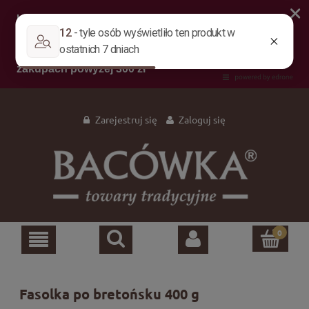
Zarejestruj się
Zaloguj się
Fasolka po bretońsku 400 g