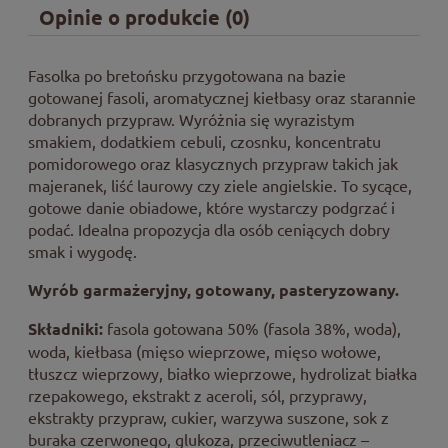
Opinie o produkcie (0)
Fasolka po bretońsku przygotowana na bazie
gotowanej fasoli, aromatycznej kiełbasy oraz starannie
dobranych przypraw. Wyróżnia się wyrazistym
smakiem, dodatkiem cebuli, czosnku, koncentratu
pomidorowego oraz klasycznych przypraw takich jak
majeranek, liść laurowy czy ziele angielskie. To sycące,
gotowe danie obiadowe, które wystarczy podgrzać i
podać. Idealna propozycja dla osób ceniących dobry
smak i wygodę.
Wyrób garmażeryjny, gotowany, pasteryzowany.
Składniki:
fasola gotowana 50% (fasola 38%, woda),
woda, kiełbasa (mięso wieprzowe, mięso wołowe,
tłuszcz wieprzowy, białko wieprzowe, hydrolizat białka
rzepakowego, ekstrakt z aceroli, sól, przyprawy,
ekstrakty przypraw, cukier, warzywa suszone, sok z
buraka czerwonego, glukoza, przeciwutleniacz –