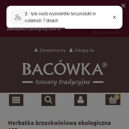
Zarejestruj się
Zaloguj się
Herbatka brzoskwiniowa ekologiczna