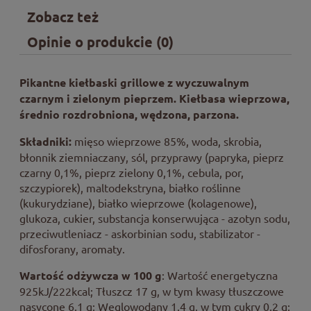
Zobacz też
Opinie o produkcie (0)
Pikantne kiełbaski grillowe z wyczuwalnym
czarnym i zielonym pieprzem.
Kiełbasa wieprzowa,
średnio rozdrobniona, wędzona, parzona.
Składniki:
mięso wieprzowe 85%, woda, skrobia,
błonnik ziemniaczany, sól, przyprawy (papryka, pieprz
czarny 0,1%, pieprz zielony 0,1%, cebula, por,
szczypiorek), maltodekstryna, białko roślinne
(kukurydziane), białko wieprzowe (kolagenowe),
glukoza, cukier, substancja konserwująca - azotyn sodu,
przeciwutleniacz - askorbinian sodu, stabilizator -
difosforany, aromaty.
Wartość odżywcza w 100 g
: Wartość energetyczna
925kJ/222kcal; Tłuszcz 17 g, w tym kwasy tłuszczowe
nasycone 6,1 g; Węglowodany 1,4 g, w tym cukry 0,2 g;