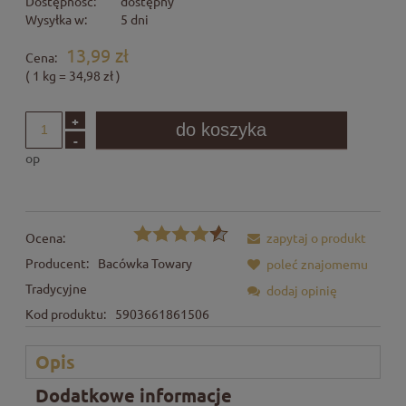
Dostępność:
dostępny
Wysyłka w:
5 dni
13,99 zł
Cena:
( 1
kg
=
34,98 zł
)
+
do koszyka
-
op
Ocena:
zapytaj o produkt
Producent:
Bacówka Towary
poleć znajomemu
Tradycyjne
dodaj opinię
Kod produktu:
5903661861506
Opis
Dodatkowe informacje