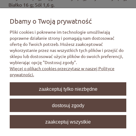
Białko 16 g; Sól 1,6 g.
Pakowano w atmosferze ochronnej.
Przechowywać w
Dbamy o Twoją prywatność
temperaturze 2-6°C. Po otwarciu spożyć w ciągu 48
godzin.
Pliki cookies i pokrewne im technologie umożliwiają
poprawne działanie strony i pomagają nam dostosować
ofertę do Twoich potrzeb. Możesz zaakceptować
Pomoc
wykorzystanie przez nas wszystkich tych plików i przejść do
sklepu lub dostosować użycie plików do swoich preferencji,
wybierając opcję "Dostosuj zgody".
Moje konto
Więcej o plikach cookies przeczytasz w naszej Polityce
prywatności.
Płatności i dostawa
zaakceptuj tylko niezbędne
Informacje
dostosuj zgody
O nas
zaakceptuj wszystkie