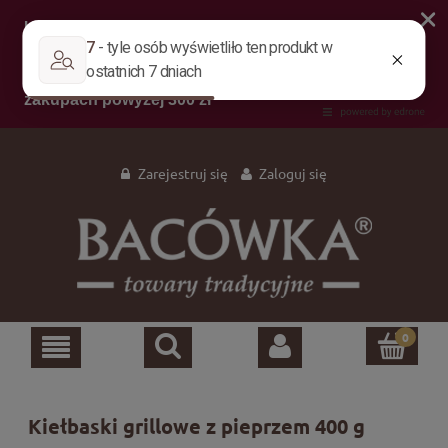
Zarejestruj się
Zaloguj się
Kiełbaski grillowe z pieprzem 400 g