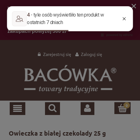
Zarejestruj się
Zaloguj się
Owieczka z białej czekolady 25 g