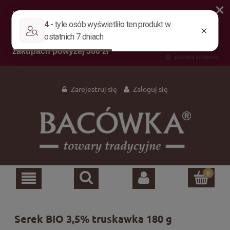
Zarejestruj się
Zaloguj się
Serek BIO 3,5% truskawka 180 g