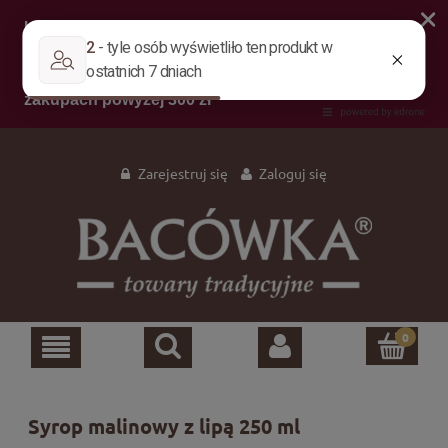
Zarejestruj się
Zaloguj się
Syrop malinowy z lipą 250 ml