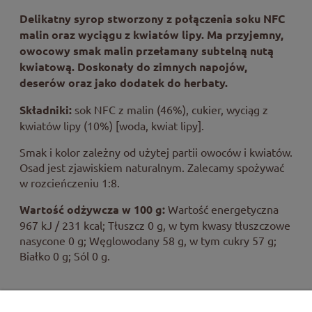
Delikatny syrop stworzony z połączenia soku NFC
malin oraz wyciągu z kwiatów lipy. Ma przyjemny,
owocowy smak malin przełamany subtelną nutą
kwiatową. Doskonały do zimnych napojów,
deserów oraz jako dodatek do herbaty.
Składniki:
sok NFC z malin (46%), cukier, wyciąg z
kwiatów lipy (10%) [woda, kwiat lipy].
Smak i kolor zależny od użytej partii owoców i kwiatów.
Osad jest zjawiskiem naturalnym. Zalecamy spożywać
w rozcieńczeniu 1:8.
Wartość odżywcza w 100 g:
Wartość energetyczna
967 kJ / 231 kcal; Tłuszcz 0 g, w tym kwasy tłuszczowe
nasycone 0 g; Węglowodany 58 g, w tym cukry 57 g;
Białko 0 g; Sól 0 g.
Po otwarciu przechowywać w lodówce i spożyć w ciągu