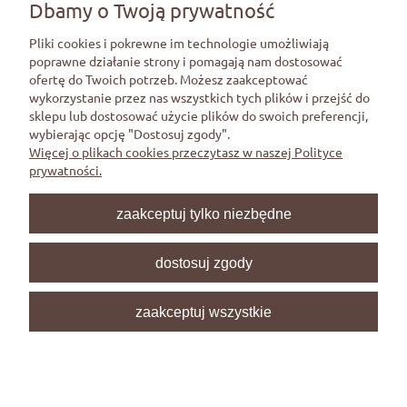
21 dni.
Dbamy o Twoją prywatność
Pliki cookies i pokrewne im technologie umożliwiają
poprawne działanie strony i pomagają nam dostosować
ofertę do Twoich potrzeb. Możesz zaakceptować
Pomoc
wykorzystanie przez nas wszystkich tych plików i przejść do
sklepu lub dostosować użycie plików do swoich preferencji,
wybierając opcję "Dostosuj zgody".
Moje konto
Więcej o plikach cookies przeczytasz w naszej Polityce
prywatności.
Płatności i dostawa
zaakceptuj tylko niezbędne
Informacje
dostosuj zgody
O nas
zaakceptuj wszystkie
pokaż pełną wersję strony
Sklep internetowy Shoper Premium