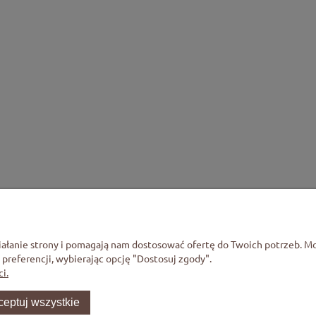
k 400 g zupa z kaszą
Barszcz ukraiński 400 g
mienną i warzywami
10,79 zł
10,99 zł
na regularna:
12,49 zł
Cena regularna:
12,79 zł
ajniższa cena:
12,49 zł
Najniższa cena:
12,79 zł
+
+
szt
szt
do koszyka
do koszy
-
-
Płatności i dostawa
Informacje
iałanie strony i pomagają nam dostosować ofertę do Twoich potrzeb. 
 preferencji, wybierając opcję "Dostosuj zgody".
Formy płatności
Polityka prywatn
i.
Czas i koszty dostawy
Regulaminy
ceptuj wszystkie
Newsletter