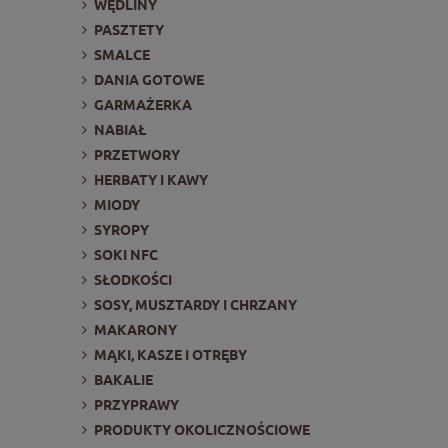
WĘDLINY
PASZTETY
SMALCE
DANIA GOTOWE
GARMAŻERKA
NABIAŁ
PRZETWORY
HERBATY I KAWY
MIODY
SYROPY
SOKI NFC
SŁODKOŚCI
SOSY, MUSZTARDY I CHRZANY
MAKARONY
MĄKI, KASZE I OTRĘBY
BAKALIE
PRZYPRAWY
PRODUKTY OKOLICZNOŚCIOWE